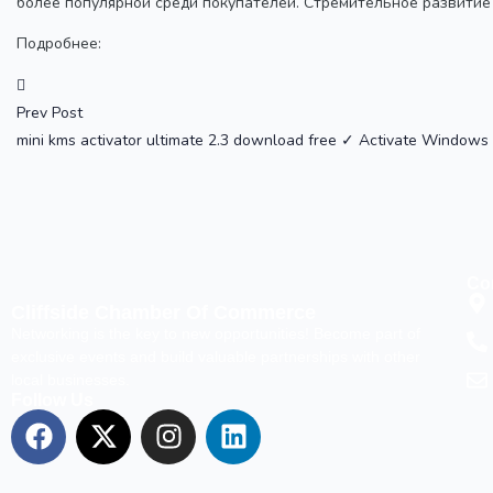
более популярной среди покупателей. Стремительное развитие 
Подробнее:
Prev Post
mini kms activator ultimate 2.3 download free ✓ Activate Windows
Con
Cliffside Chamber Of Commerce
Networking is the key to new opportunities! Become part of
exclusive events and build valuable partnerships with other
local businesses.
Follow Us