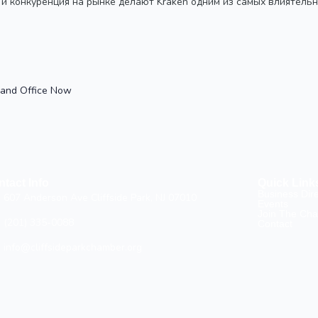
и конкуренция на рынке делают Kraken одним из самых влиятельн
 and Office Now
tact Info
Quick Link
Business Dir
607 Anderson Ave Cliffside Park, NJ 07010
Events
Join The Ch
(201) 335-0088
Contact
info@cliffsideparkchamber.org