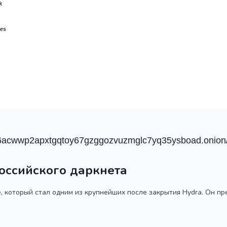
k
ies
hw6acwwp2apxtgqtoy67gzggozvuzmglc7yq35ysboad.onion
российского даркнета
ке, который стал одним из крупнейших после закрытия Hydra. Он п