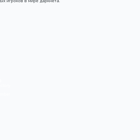
ых игроков в мире даркнета.
s
ectory
amber